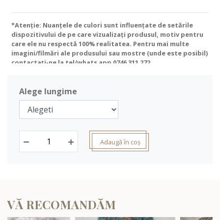
*Atenție: Nuanțele de culori sunt influențate de setările
dispozitivului de pe care vizualizați produsul, motiv pentru
care ele nu respectă 100% realitatea. Pentru mai multe
imagini/filmări ale produsului sau mostre (unde este posibil)
contactați-ne la tel/whats app
0746 311 272
.
Alege lungime
Adaugă în coș
VĂ RECOMANDĂM