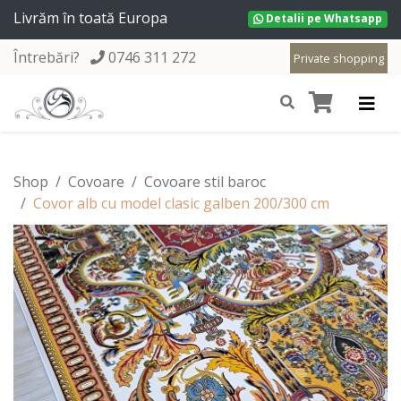
Livrăm în toată Europa
Detalii pe Whatsapp
Întrebări?
0746 311 272
Private shopping
Shop
Covoare
Covoare stil baroc
Covor alb cu model clasic galben 200/300 cm