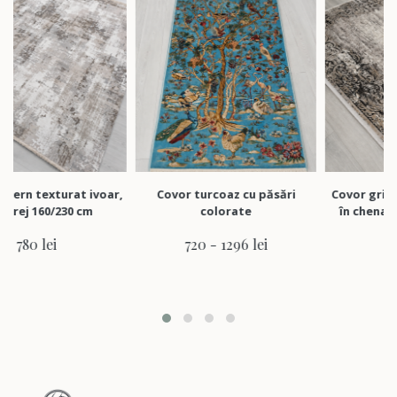
xturat ivoar,
Covor turcoaz cu păsări
Covor gri în degrad
0/230 cm
colorate
în chenar clasic 1
ei
720 - 1296 lei
780 lei