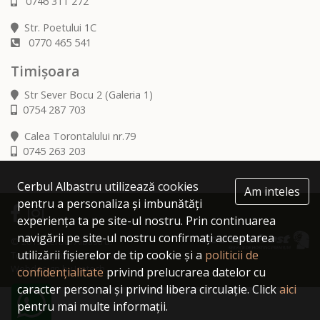
0746 311 272
Str. Poetului 1C
0770 465 541
Timișoara
Str Sever Bocu 2 (Galeria 1)
0754 287 703
Calea Torontalului nr.79
0745 263 203
Cerbul Albastru utilizează cookies
Am inteles
pentru a personaliza și imbunătăți
experiența ta pe site-ul nostru. Prin continuarea
navigării pe site-ul nostru confirmați acceptarea
© 2019 Cerbul Albastru.
utilizării fișierelor de tip cookie și a
politicii de
Toate drepturile rezervate.
Webdesign by Icetech
confidențialitate
privind prelucrarea datelor cu
caracter personal și privind libera circulație. Click
aici
pentru mai multe informații.