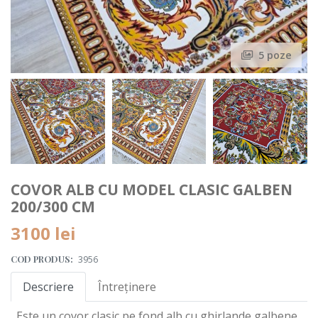
5 poze
COVOR ALB CU MODEL CLASIC GALBEN
200/300 CM
3100
lei
COD PRODUS:
3956
Descriere
Întreținere
Este un covor clasic pe fond alb cu ghirlande galbene,