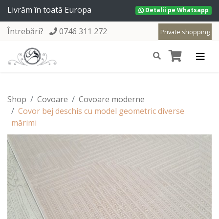
Livrăm în toată Europa
Detalii pe Whatsapp
Întrebări?
0746 311 272
Private shopping
Shop
Covoare
Covoare moderne
Covor bej deschis cu model geometric diverse
mărimi