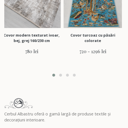
r modern texturat ivoar,
Covor turcoaz cu păsări
Covor g
bej, grej 160/230 cm
colorate
în che
780 lei
720 - 1296 lei
Cerbul Albastru oferă o gamă largă de produse textile și
decorațiuni interioare.