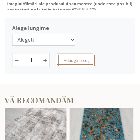
imagini/filmări ale produsului sau mostre (unde este posibil)
contactați-ne la tel/whats app
0746 311 272
.
Alege lungime
Adaugă în coș
VĂ RECOMANDĂM