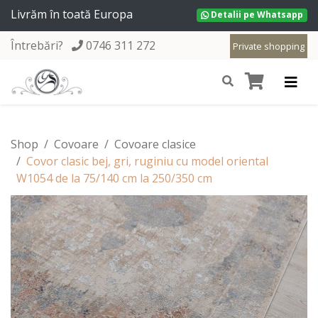
Livrăm în toată Europa
Detalii pe Whatsapp
Întrebări?
0746 311 272
Private shopping
Shop
Covoare
Covoare clasice
Covor clasic bej, gri, ruginiu cu model oriental
W1054 de la 75/140 cm la 250/350 cm