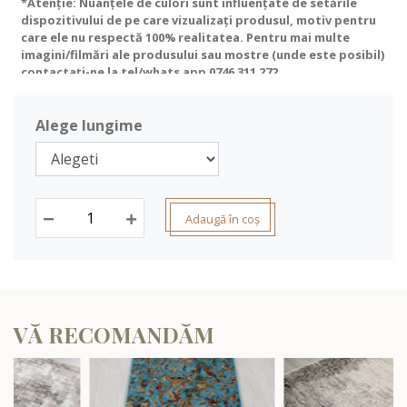
*Atenție: Nuanțele de culori sunt influențate de setările
dispozitivului de pe care vizualizați produsul, motiv pentru
care ele nu respectă 100% realitatea. Pentru mai multe
imagini/filmări ale produsului sau mostre (unde este posibil)
contactați-ne la tel/whats app
0746 311 272
.
Alege lungime
Adaugă în coș
VĂ RECOMANDĂM