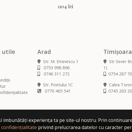
1104 lei
1150 lei
 utile
Arad
Timișoara
Str. M. Eminescu 1
Str Sever B
0753 998 896
1)
0746 311 272
0754 287 7
ndiții
Str. Poetului 1C
Calea Toront
tur
0770 465 541
0745 263 2
nfidențialitate
i imbunătăți experiența ta pe site-ul nostru. Prin continuare
e confidențialitate
privind prelucrarea datelor cu caracter perso