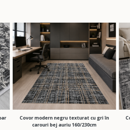
egru texturat cu gri în
Covor modern ivoar text
ej auriu 160/230cm
negru/gri 160/