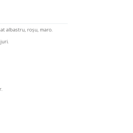
zat albastru, roșu, maro.
uri.
.