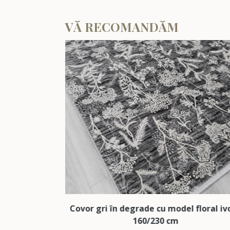
VĂ RECOMANDĂM
gri în degrade cu model floral ivoar
Covor modern n
160/230 cm
carouri b