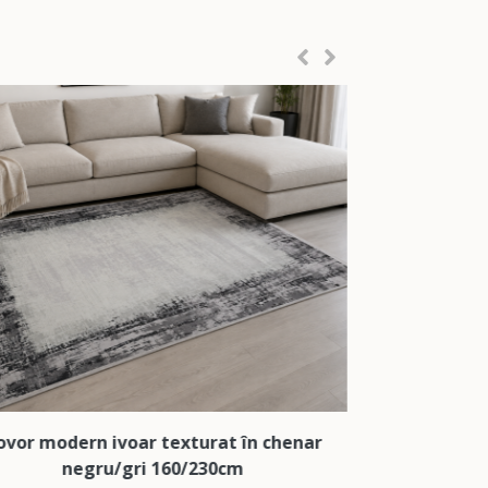
urat în chenar
Covor modern gri deschis texturat în
230cm
negru cu gri închis 160/235cm