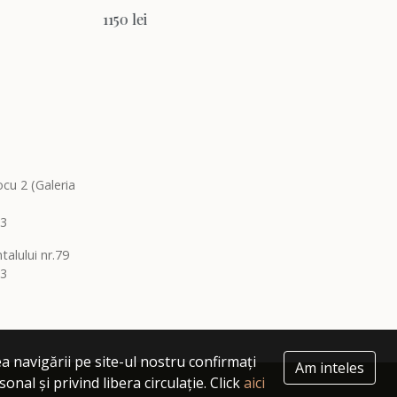
1180 lei
ocu 2 (Galeria
03
alului nr.79
03
a navigării pe site-ul nostru confirmați
Am inteles
nal și privind libera circulație. Click
aici