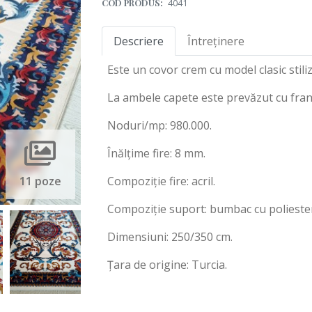
COD PRODUS:
4041
Descriere
Întreținere
Este un covor crem cu model clasic stili
La ambele capete este prevăzut cu franj
Noduri/mp: 980.000.
Înălțime fire: 8 mm.
11 poze
Compoziție fire: acril.
Compoziție suport: bumbac cu poliester
Dimensiuni: 250/350 cm.
Țara de origine: Turcia.