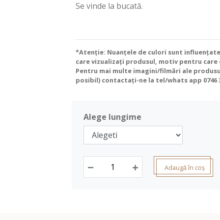
Se vinde la bucată.
*Atenție: Nuanțele de culori sunt influențate
care vizualizați produsul, motiv pentru care
Pentru mai multe imagini/filmări ale produs
posibil) contactați-ne la tel/whats app
0746 
Alege lungime
Adaugă în coș