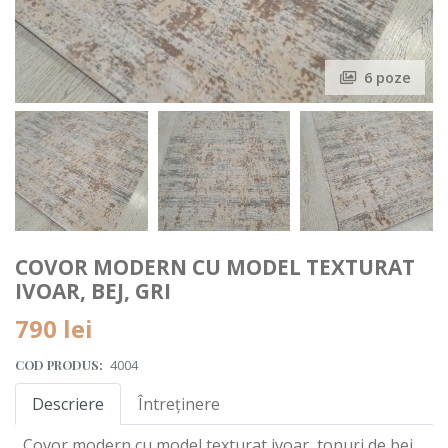
6 poze
COVOR MODERN CU MODEL TEXTURAT
IVOAR, BEJ, GRI
790
lei
COD PRODUS:
4004
Descriere
Întreținere
Covor modern cu model texturat ivoar, tonuri de bej