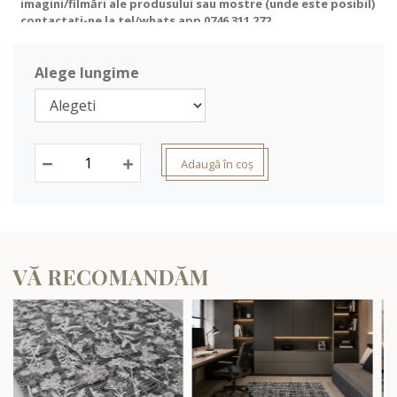
imagini/filmări ale produsului sau mostre (unde este posibil)
contactați-ne la tel/whats app
0746 311 272
.
Alege lungime
Adaugă în coș
VĂ RECOMANDĂM