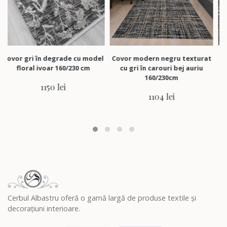
ri în degrade cu model
Covor modern negru texturat
Covor mod
ral ivoar 160/230 cm
cu gri în carouri bej auriu
în chenar 
160/230cm
1150 lei
1104 lei
Cerbul Albastru oferă o gamă largă de produse textile și
decorațiuni interioare.