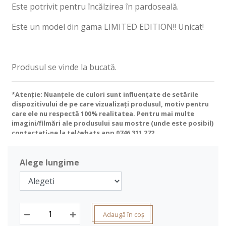
Este potrivit pentru încălzirea în pardoseală.
Este un model din gama LIMITED EDITION!! Unicat!
Produsul se vinde la bucată.
*Atenție: Nuanțele de culori sunt influențate de setările
dispozitivului de pe care vizualizați produsul, motiv pentru
care ele nu respectă 100% realitatea. Pentru mai multe
imagini/filmări ale produsului sau mostre (unde este posibil)
contactați-ne la tel/whats app
0746 311 272
.
Alege lungime
Adaugă în coș