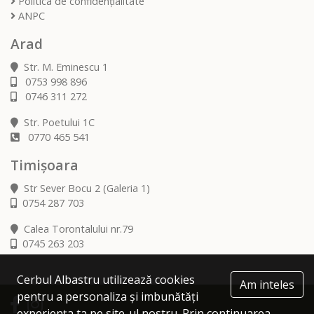
Politica de confidențialitate
ANPC
Arad
Str. M. Eminescu 1
0753 998 896
0746 311 272
Str. Poetului 1C
0770 465 541
Timișoara
Str Sever Bocu 2 (Galeria 1)
0754 287 703
Calea Torontalului nr.79
0745 263 203
Cerbul Albastru utilizează cookies
Am inteles
pentru a personaliza și imbunătăți
experiența ta pe site-ul nostru. Prin continuarea