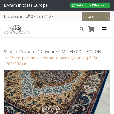
Livrăm în toată Europa
Detalii pe Whatsapp
Întrebări?
0746 311 272
Private shopping
Shop
Covoare
Covoare LIMITED COLLECTION
Covor persan cu chenar albastru, flori și păsări
200/300 cm