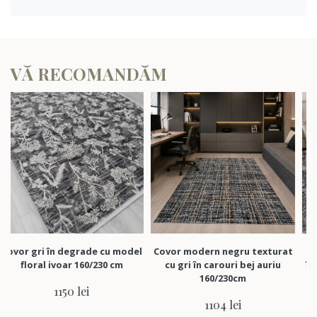
VĂ RECOMANDĂM
i în degrade cu model
Covor modern negru texturat
Covor mode
al ivoar 160/230 cm
cu gri în carouri bej auriu
în chenar 
160/230cm
1150 lei
1104 lei