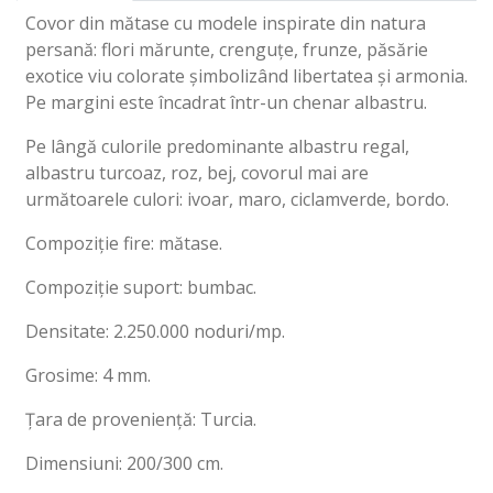
Covor din mătase cu modele inspirate din natura
persană: flori mărunte, crenguțe, frunze, păsărie
exotice viu colorate șimbolizând libertatea și armonia.
Pe margini este încadrat într-un chenar albastru.
Pe lângă culorile predominante albastru regal,
albastru turcoaz, roz, bej, covorul mai are
următoarele culori: ivoar, maro, ciclamverde, bordo.
Compoziție fire: mătase.
Compoziție suport: bumbac.
Densitate: 2.250.000 noduri/mp.
Grosime: 4 mm.
Țara de proveniență: Turcia.
Dimensiuni: 200/300 cm.