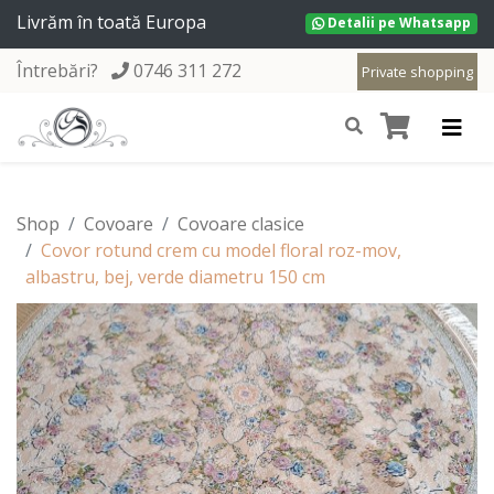
Livrăm în toată Europa
Detalii pe Whatsapp
Întrebări?
0746 311 272
Private shopping
Shop
Covoare
Covoare clasice
Covor rotund crem cu model floral roz-mov,
albastru, bej, verde diametru 150 cm