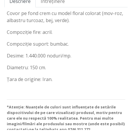
Descriere
Întreținere
Covor pe fond crem cu model floral colorat (mov-roz,
albastru turcoaz, bej, verde).
Compoziție fire: acril.
Compoziție suport: bumbac.
Desime: 1.440.000 noduri/mp.
Diametru: 150 cm.
Țara de origine: Iran.
*Atenție: Nuanțele de culori sunt influențate de setările
dispozitivului de pe care vizualizați produsul, motiv pentru
care ele nu respectă 100% realitatea. Pentru mai multe
imagini/filmări ale produsului sau mostre (unde este posibil)
contactați-ne la tel/whats app
0746 311 272
.