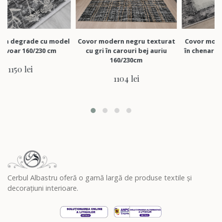
rade cu model
Covor modern negru texturat
Covor modern ivoar
160/230 cm
cu gri în carouri bej auriu
în chenar negru/gri
160/230cm
ei
1150 lei
1104 lei
Cerbul Albastru oferă o gamă largă de produse textile și
decorațiuni interioare.