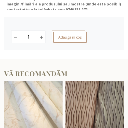
imagini/filmări ale produsului sau mostre (unde este posibil)
contactați-ne la tel/whats app
0746 311 272
.
Adaugă în coș
VĂ RECOMANDĂM