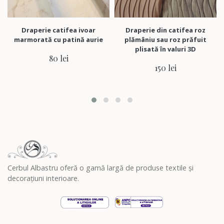
Draperie catifea ivoar
Draperie din catifea roz
Drape
marmorată cu patină aurie
plămâniu sau roz prăfuit
plisată în valuri 3D
80 lei
150 lei
Cerbul Albastru oferă o gamă largă de produse textile și
decorațiuni interioare.