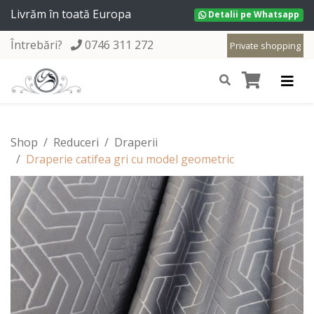
Livrăm în toată Europa
Detalii pe Whatsapp
Întrebări?
0746 311 272
Private shopping
Shop
Reduceri
Draperii
Draperie catifea gri cu model geometric