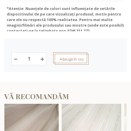
*Atenție: Nuanțele de culori sunt influențate de setările
dispozitivului de pe care vizualizați produsul, motiv pentru
care ele nu respectă 100% realitatea. Pentru mai multe
imagini/filmări ale produsului sau mostre (unde este posibil)
contactați-ne la tel/whats app
0746 311 272
.
Adaugă în coș
VĂ RECOMANDĂM