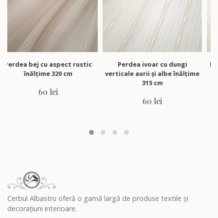
ej cu aspect rustic
Perdea ivoar cu dungi
Perdea ivoar
ălțime 320 cm
verticale aurii și albe înălțime
aspec
315 cm
60 lei
60 lei
Cerbul Albastru oferă o gamă largă de produse textile și
decorațiuni interioare.