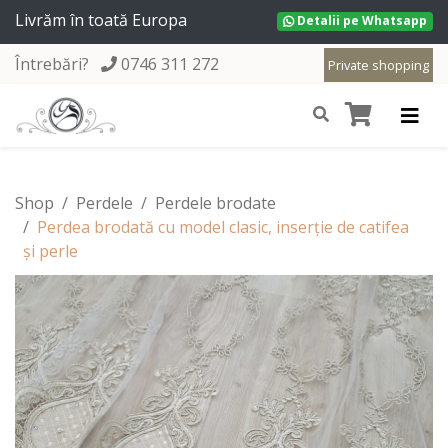
Livrăm în toată Europa
Detalii pe Whatsapp
Întrebări?
0746 311 272
Private shopping
Shop
Perdele
Perdele brodate
Perdea brodată cu model clasic, inserție de catifea
și perle