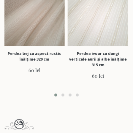
erdea bej cu aspect rustic
Perdea ivoar cu dungi
Perde
înălțime 320 cm
verticale aurii și albe înălțime
315 cm
60 lei
60 lei