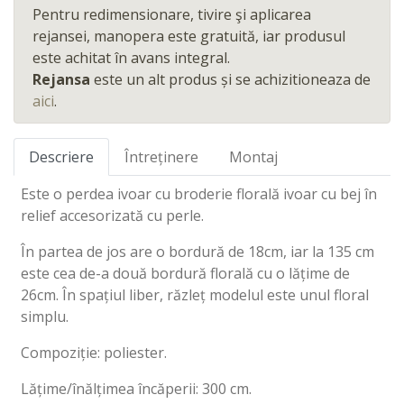
Pentru redimensionare, tivire şi aplicarea
rejansei, manopera este gratuită, iar produsul
este achitat în avans integral.
Rejansa
este un alt produs și se achizitioneaza de
aici
.
Descriere
Întreținere
Montaj
Este o perdea ivoar cu broderie florală ivoar cu bej în
relief accesorizată cu perle.
În partea de jos are o bordură de 18cm, iar la 135 cm
este cea de-a două bordură florală cu o lățime de
26cm. În spațiul liber, răzleț modelul este unul floral
simplu.
Compoziție: poliester.
Lățime/înălțimea încăperii: 300 cm.