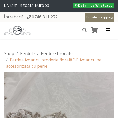
Livrăm în toată Europa
Detalii pe Whatsapp
Întrebări?
0746 311 272
Private shopping
Shop
Perdele
Perdele brodate
Perdea ivoar cu broderie florală 3D ivoar cu bej
accesorizată cu perle