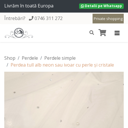
Livrăm în toată Europa
Detalii pe Whatsapp
Întrebări?
0746 311 272
Private shopping
Shop
Perdele
Perdele simple
Perdea tull alb neon sau ivoar cu perle și cristale