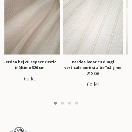
bej cu aspect rustic
Perdea ivoar cu dungi
Perdea ivoar
nălțime 320 cm
verticale aurii și albe înălțime
aspec
315 cm
60 lei
60 lei