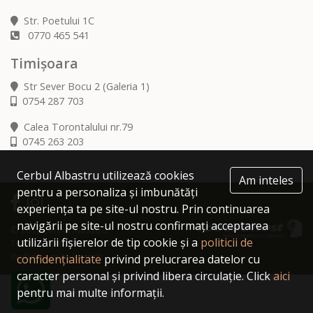
Str. Poetului 1C
0770 465 541
Timișoara
Str Sever Bocu 2 (Galeria 1)
0754 287 703
Calea Torontalului nr.79
0745 263 203
Cerbul Albastru utilizează cookies
Am inteles
pentru a personaliza și imbunătăți
experiența ta pe site-ul nostru. Prin continuarea
navigării pe site-ul nostru confirmați acceptarea
© 2019 Cerbul Albastru.
utilizării fișierelor de tip cookie și a
politicii de
Toate drepturile rezervate.
Webdesign by Icetech
confidențialitate
privind prelucrarea datelor cu
caracter personal și privind libera circulație. Click
aici
pentru mai multe informații.