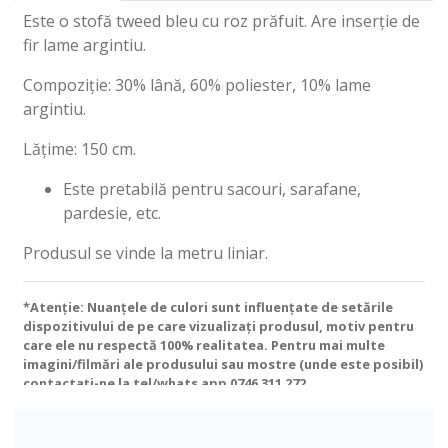
Este o stofă tweed bleu cu roz prăfuit. Are inserție de
fir lame argintiu.
Compoziție: 30% lână, 60% poliester, 10% lame
argintiu.
Lățime: 150 cm.
Este pretabilă pentru sacouri, sarafane,
pardesie, etc.
Produsul se vinde la metru liniar.
*Atenție: Nuanțele de culori sunt influențate de setările
dispozitivului de pe care vizualizați produsul, motiv pentru
care ele nu respectă 100% realitatea. Pentru mai multe
imagini/filmări ale produsului sau mostre (unde este posibil)
contactați-ne la tel/whats app
0746 311 272
.