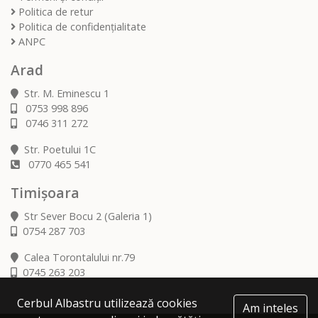
Politica de retur
Politica de confidențialitate
ANPC
Arad
Str. M. Eminescu 1
0753 998 896
0746 311 272
Str. Poetului 1C
0770 465 541
Timișoara
Str Sever Bocu 2 (Galeria 1)
0754 287 703
Calea Torontalului nr.79
0745 263 203
Cerbul Albastru utilizează cookies
Am inteles