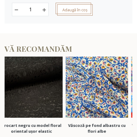
Adaugă în coș
VĂ RECOMANDĂM
 negru cu model floral
Văscoză pe fond albastru cu
Vâscoză al
ental ușor elastic
flori albe
roșu cor