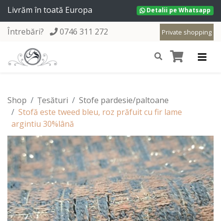
Livrăm în toată Europa
Detalii pe Whatsapp
Întrebări?
0746 311 272
Private shopping
Shop
Țesături
Stofe pardesie/paltoane
Stofă este tweed bleu, roz prăfuit cu fir lame
argintiu 30%lână