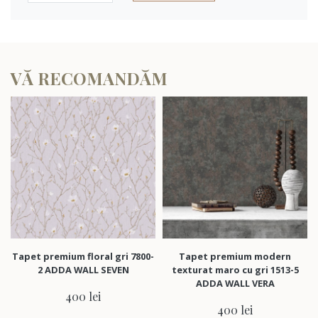
VĂ RECOMANDĂM
apet premium floral gri 7800-
Tapet premium modern
Tape
2 ADDA WALL SEVEN
texturat maro cu gri 1513-5
a
ADDA WALL VERA
400 lei
400 lei