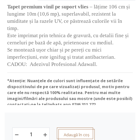
Tapet premium vinil pe suport vlies
– lățime 106 cm și
lungime 10m (10,6 mp), superlavabil, rezistent la
umiditate și la razele UV, ce păstrează culorile vii în
timp.
Este imprimat prin tehnica de gravură, cu detalii fine și
cerneluri pe bază de apă, prietenoase cu mediul.
Se montează ușor chiar și pe pereți cu mici
imperfecțiuni, este ignifug și tratat antibacterian.
CADOU:
Adezivul Profesional Adawall.
*Atenție: Nuanțele de culori sunt influențate de setările
dispozitivului de pe care vizualizați produsul, motiv pentru
care ele nu respectă 100% realitatea. Pentru mai multe
imagini/filmări ale produsului sau mostre (unde este posibil)
contactați-ne la tel/whats app
0746 311 272
.
Adaugă în coș