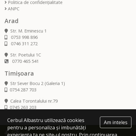
Politica de confidențialitate
ANPC
Arad
Str. M. Eminescu 1
0753 998 896
0746 311 272
Str. Poetului 1C
0770 465 541
Timișoara
Str Sever Bocu 2 (Galeria 1)
0754 287 703
Calea Torontalului nr.79
0745 263 203
Cerbul Albastru utilizează cookies
Am inteles
pentru a personaliza și imbunătăți
experiența ta pe site-ul nostru. Prin continuarea