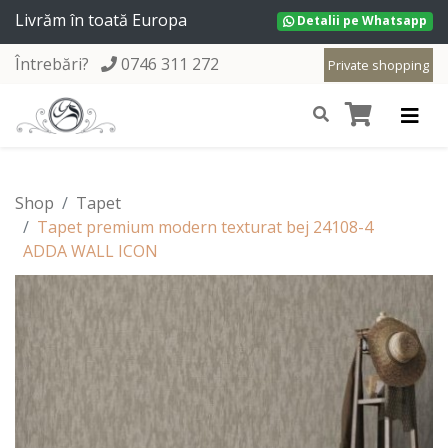
Livrăm în toată Europa
Detalii pe Whatsapp
Întrebări?
0746 311 272
Private shopping
Shop
Tapet
Tapet premium modern texturat bej 24108-4
ADDA WALL ICON