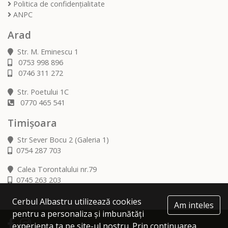
Politica de confidențialitate
ANPC
Arad
Str. M. Eminescu 1
0753 998 896
0746 311 272
Str. Poetului 1C
0770 465 541
Timișoara
Str Sever Bocu 2 (Galeria 1)
0754 287 703
Calea Torontalului nr.79
0745 263 203
Cerbul Albastru utilizează cookies
Am inteles
pentru a personaliza și imbunătăți
experiența ta pe site-ul nostru. Prin continuarea