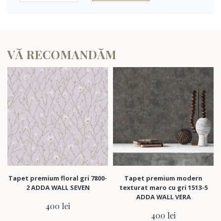
VĂ RECOMANDĂM
pet premium floral gri 7800-
Tapet premium modern
Tape
2 ADDA WALL SEVEN
texturat maro cu gri 1513-5
au
ADDA WALL VERA
400 lei
400 lei