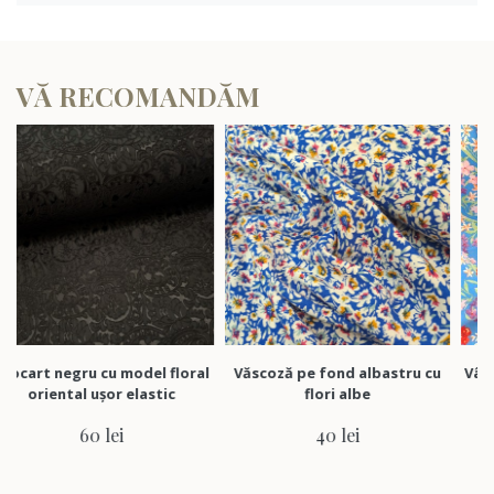
VĂ RECOMANDĂM
egru cu model floral
Văscoză pe fond albastru cu
Vâscoză alba
tal ușor elastic
flori albe
roșu corai
60 lei
40 lei