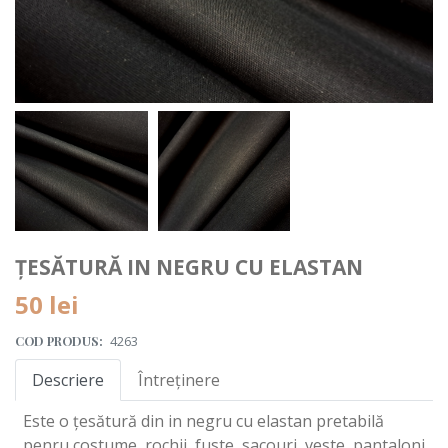
ȚESĂTURĂ IN NEGRU CU ELASTAN
50 lei
COD PRODUS:
4263
Descriere
Întreținere
Este o țesătură din in negru cu elastan pretabilă
penru costume, rochii, fuste, sacouri, veste, pantaloni