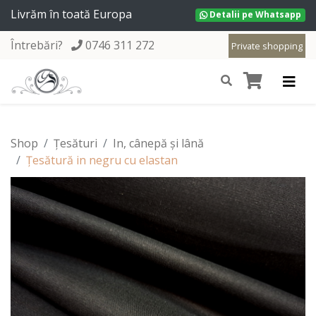
Livrăm în toată Europa
Detalii pe Whatsapp
Întrebări?
0746 311 272
Private shopping
Shop
Țesături
In, cânepă și lână
Țesătură in negru cu elastan