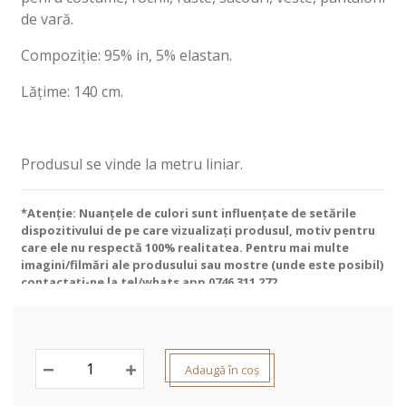
de vară.
Compoziție: 95% in, 5% elastan.
Lățime: 140 cm.
Produsul se vinde la metru liniar.
*Atenție: Nuanțele de culori sunt influențate de setările
dispozitivului de pe care vizualizați produsul, motiv pentru
care ele nu respectă 100% realitatea. Pentru mai multe
imagini/filmări ale produsului sau mostre (unde este posibil)
contactați-ne la tel/whats app
0746 311 272
.
Adaugă în coș