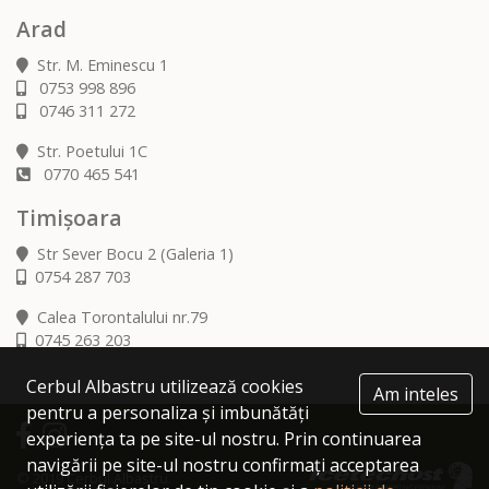
Arad
Str. M. Eminescu 1
0753 998 896
0746 311 272
Str. Poetului 1C
0770 465 541
Timișoara
Str Sever Bocu 2 (Galeria 1)
0754 287 703
Calea Torontalului nr.79
0745 263 203
Cerbul Albastru utilizează cookies
Am inteles
pentru a personaliza și imbunătăți
experiența ta pe site-ul nostru. Prin continuarea
navigării pe site-ul nostru confirmați acceptarea
© 2019 Cerbul Albastru.