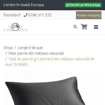
Livrăm în toată Europa
Detalii pe Whatsapp
Întrebări?
0746 311 272
Private shopping
Shop
Lenjerii de pat
Fețe perne din mătase naturală
Față de pernă gri antracit din mătase naturală de
dud 19 MMO