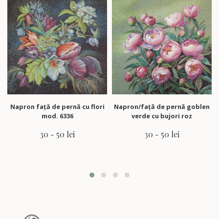
Napron față de pernă cu flori
Napron/față de pernă goblen
Fa
mod. 6336
verde cu bujori roz
cu
30 - 50 lei
30 - 50 lei