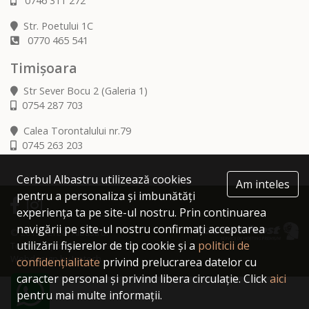
0746 311 272
Str. Poetului 1C
0770 465 541
Timișoara
Str Sever Bocu 2 (Galeria 1)
0754 287 703
Calea Torontalului nr.79
0745 263 203
Cerbul Albastru utilizează cookies
Am inteles
pentru a personaliza și imbunătăți
experiența ta pe site-ul nostru. Prin continuarea
navigării pe site-ul nostru confirmați acceptarea
© 2019 Cerbul Albastru.
utilizării fișierelor de tip cookie și a
politicii de
Toate drepturile rezervate.
Webdesign by Icetech
confidențialitate
privind prelucrarea datelor cu
caracter personal și privind libera circulație. Click
aici
pentru mai multe informații.