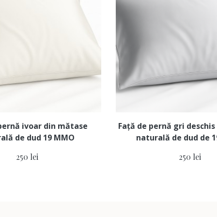
pernă ivoar din mătase
Față de pernă gri deschi
rală de dud 19 MMO
naturală de dud de
250 lei
250 lei