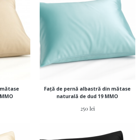
n mătase
Față de pernă albastră din mătase
9 MMO
naturală de dud 19 MMO
250 lei