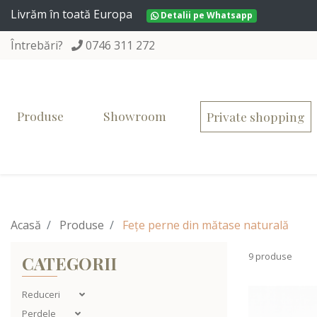
Livrăm în toată Europa
Detalii pe Whatsapp
Întrebări?
0746 311 272
Produse
Showroom
Private shopping
Acasă
Produse
Fețe perne din mătase naturală
9 produse
CATEGORII
Reduceri
Perdele