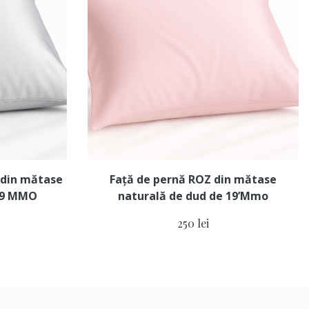
s din mătase
Față de pernă ROZ din mătase
 19 MMO
naturală de dud de 19’Mmo
250 lei