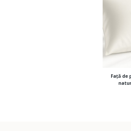
Față de 
natu