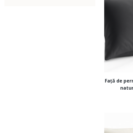
Față de per
natu