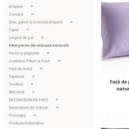
Draperii
Covoare
Șine, galerii și accesorii draperii
Tapet
Lenjerii de pat
Fețe perne din mătase naturală
Perne şi plapume
Cuverturi, Pături și Huse
Fețe de masă
Tapițerie
Față de
Țesături
natu
Mercerie
DECORAȚIUNI DE PAȘTI
Decorațiuni de Crăciun
Prosoape
Produse în România