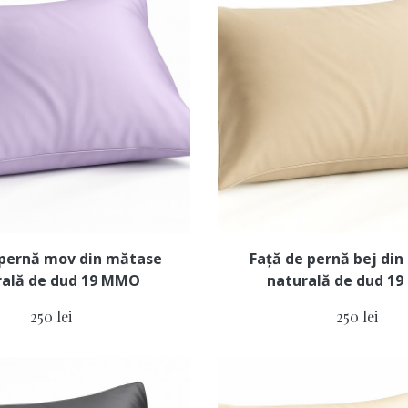
 pernă mov din mătase
Față de pernă bej di
rală de dud 19 MMO
naturală de dud 1
250 lei
250 lei