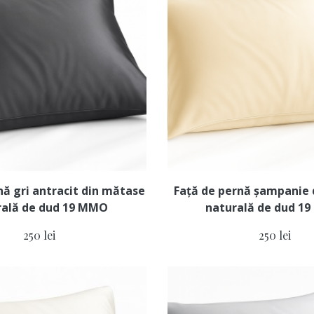
nă gri antracit din mătase
Față de pernă șampanie
rală de dud 19 MMO
naturală de dud 1
250 lei
250 lei