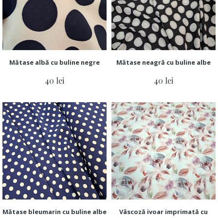
Mătase albă cu buline negre
Mătase neagră cu buline albe
40 lei
40 lei
Mătase bleumarin cu buline albe
Vâscoză ivoar imprimată cu