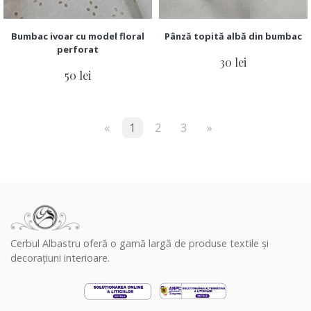
Bumbac ivoar cu model floral
Pânză topită albă din bumbac
perforat
30 lei
50 lei
«
1
2
3
»
Cerbul Albastru oferă o gamă largă de produse textile și
decorațiuni interioare.