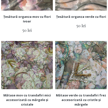
Țesătură organza mov cu flori
Țesătură organza verde cu flori
ivoar
50 lei
50 lei
Mătase mov cu trandafiri mici
Mătase verde cu trandafiri frez
accesorizată cu mărgele și
accesorizată cu cristle și
cristale
mărgele