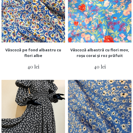
Văscoză pe fond albastru cu
Vâscoză albastră cu flori mov,
flori albe
roșu corai și roz prăfuit
40 lei
40 lei