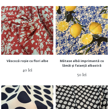
Vâscoză roșie cu flori albe
Mătase albă imprimantă cu
lămâi și faianță albastră
40 lei
50 lei