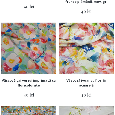
frunze plămânii, mov, gri
40 lei
40 lei
Vâscoză gri verzui imprimată cu
Vâscoză ivoar cu flori în
floricolorate
acuarelă
40 lei
40 lei