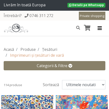
Livrăm în toată Europa
Detalii pe Whatsapp
Întrebări?
0746 311 272
Private shopping
Acasă
Produse
Țesături
Imprimeuri și țesături de vară
Categorii & Filtre
Sortează
114 produse