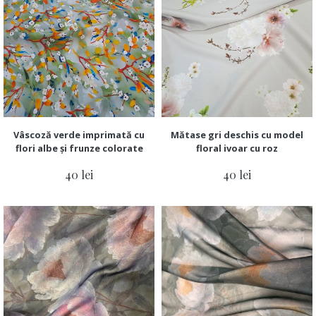
Vâscoză verde imprimată cu
Mătase gri deschis cu model
flori albe și frunze colorate
floral ivoar cu roz
40 lei
40 lei