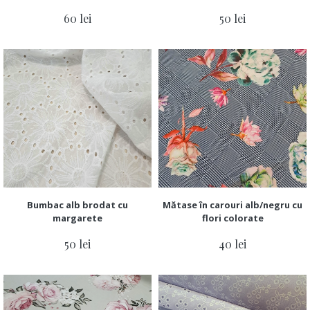
60 lei
50 lei
Bumbac alb brodat cu
Mătase în carouri alb/negru cu
margarete
flori colorate
50 lei
40 lei