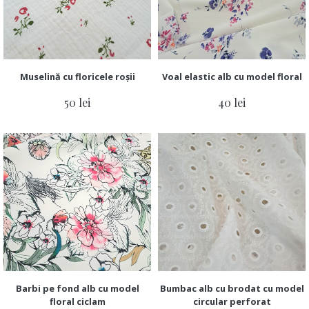
Muselină cu floricele roșii
Voal elastic alb cu model floral
50 lei
40 lei
Barbi pe fond alb cu model
Bumbac alb cu brodat cu model
floral ciclam
circular perforat