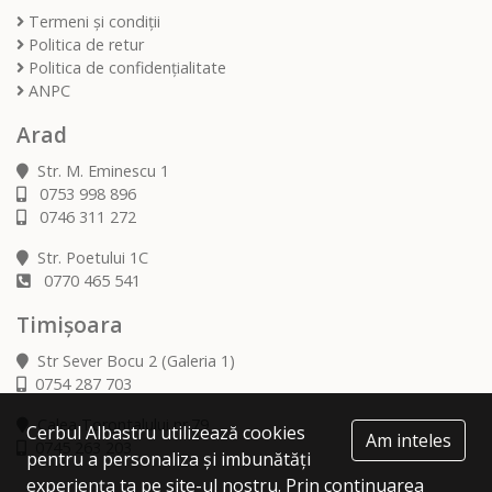
Termeni și condiții
Politica de retur
Politica de confidențialitate
ANPC
Arad
Str. M. Eminescu 1
0753 998 896
0746 311 272
Str. Poetului 1C
0770 465 541
Timișoara
Str Sever Bocu 2 (Galeria 1)
0754 287 703
Calea Torontalului nr.79
Cerbul Albastru utilizează cookies
Am inteles
0745 263 203
pentru a personaliza și imbunătăți
experiența ta pe site-ul nostru. Prin continuarea