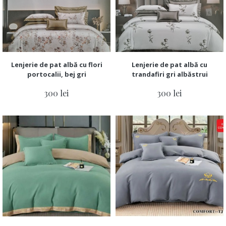
Lenjerie de pat albă cu flori
Lenjerie de pat albă cu
portocalii, bej gri
trandafiri gri albăstrui
300 lei
300 lei