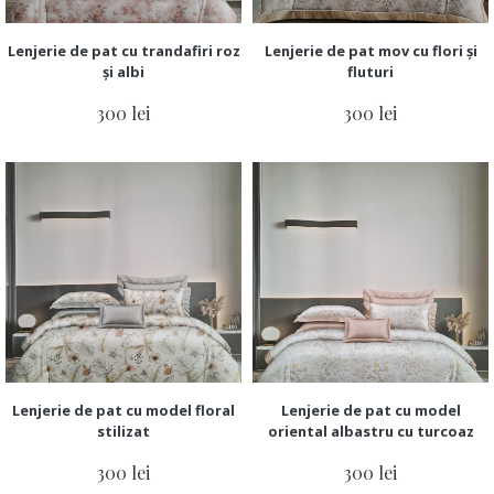
Lenjerie de pat cu trandafiri roz
Lenjerie de pat mov cu flori și
și albi
fluturi
300 lei
300 lei
Lenjerie de pat cu model floral
Lenjerie de pat cu model
stilizat
oriental albastru cu turcoaz
300 lei
300 lei