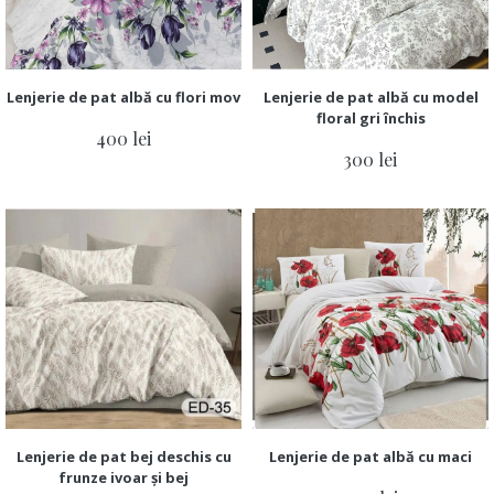
Lenjerie de pat albă cu flori mov
Lenjerie de pat albă cu model
floral gri închis
400 lei
300 lei
Lenjerie de pat bej deschis cu
Lenjerie de pat albă cu maci
frunze ivoar și bej