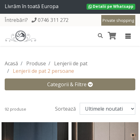
Livrăm în toată Europa
Detalii pe Whatsapp
Întrebări?
0746 311 272
Private shopping
Acasă
Produse
Lenjerii de pat
Lenjerii de pat 2 persoane
Categorii & Filtre
Sortează
92 produse