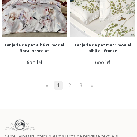
Lenjerie de pat albă cu model
Lenjerie de pat matrimonial
floral pastelat
albă cu frunze
600 lei
600 lei
«
1
2
3
»
Cerbul Albastru oferă o gamă largă de produse textile și