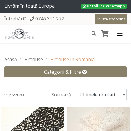
Livrăm în toată Europa
Detalii pe Whatsapp
Întrebări?
0746 311 272
Private shopping
Acasă
Produse
Produse în România
Categorii & Filtre
Sortează
55 produse