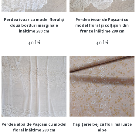
Perdea ivoar cu model floral și
Perdea ivoar de Pașcani cu
două borduri marginale
model floral și colțișori din
înălțime 280 cm
frunze înălțime 280 cm
40 lei
40 lei
Perdea albă de Pașcani cu model
Tapițerie bej cu flori mărunte
floral înălțime 280 cm
albe