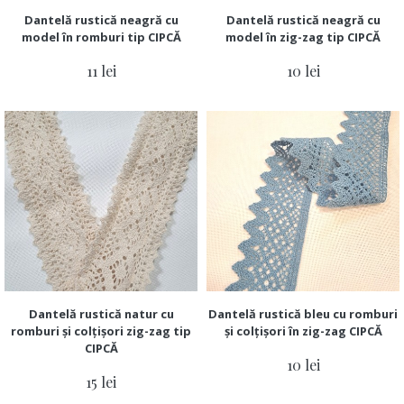
Dantelă rustică neagră cu
Dantelă rustică neagră cu
model în romburi tip CIPCĂ
model în zig-zag tip CIPCĂ
11 lei
10 lei
Dantelă rustică natur cu
Dantelă rustică bleu cu romburi
romburi și colțișori zig-zag tip
și colțișori în zig-zag CIPCĂ
CIPCĂ
10 lei
15 lei