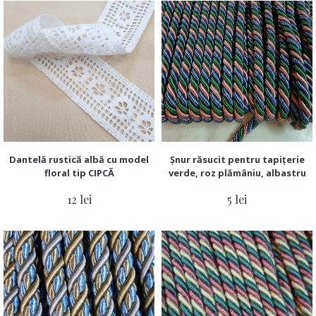
Dantelă rustică albă cu model
Șnur răsucit pentru tapițerie
floral tip CIPCĂ
verde, roz plămâniu, albastru
12 lei
5 lei