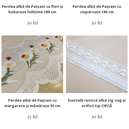
Perdea albă de Pașcani cu flori și
Perdea albă de Pașcani cu
buburuze înălțime 180 cm
ciupercuțe 180 cm
30 lei
30 lei
Perdea albă de Pașcani cu
Dantelă rustică albă zig-zag și
margarete și mămăruțe 55 cm
orificii tip CIPCĂ
25 lei
10 lei