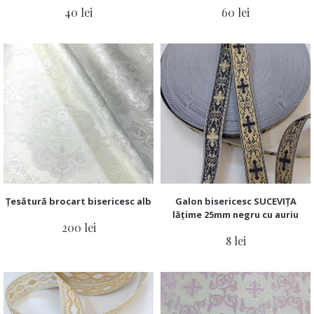
40 lei
60 lei
Țesătură brocart bisericesc alb
Galon bisericesc SUCEVIȚA
lățime 25mm negru cu auriu
200 lei
8 lei