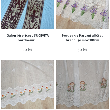
Galon bisericesc SUCEVIȚA
Perdea de Pașcani albă cu
bordo/auriu
brândușe mov 180cm
10 lei
30 lei