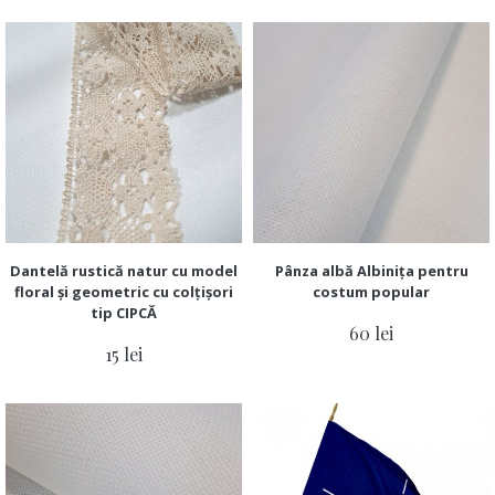
Dantelă rustică natur cu model
Pânza albă Albinița pentru
floral și geometric cu colțișori
costum popular
tip CIPCĂ
60 lei
15 lei