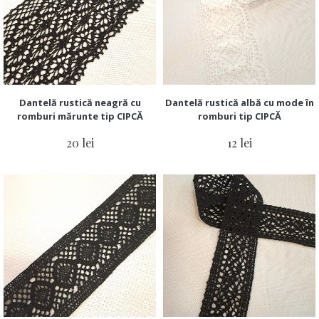
Dantelă rustică neagră cu
Dantelă rustică albă cu mode în
romburi mărunte tip CIPCĂ
romburi tip CIPCĂ
20 lei
12 lei