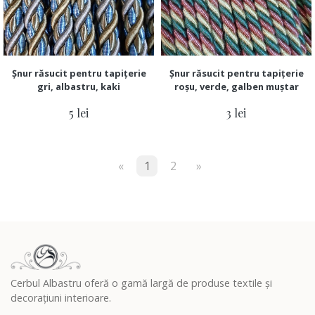
Șnur răsucit pentru tapițerie
Șnur răsucit pentru tapițerie
gri, albastru, kaki
roșu, verde, galben muștar
5 lei
3 lei
«
1
2
»
Cerbul Albastru oferă o gamă largă de produse textile și
decorațiuni interioare.