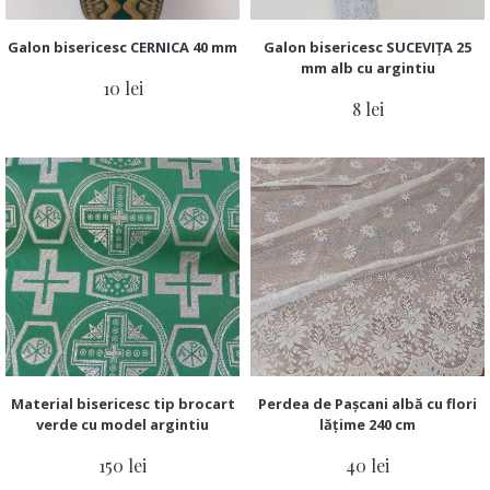
Galon bisericesc CERNICA 40 mm
Galon bisericesc SUCEVIȚA 25
mm alb cu argintiu
10 lei
8 lei
Material bisericesc tip brocart
Perdea de Pașcani albă cu flori
verde cu model argintiu
lățime 240 cm
150 lei
40 lei