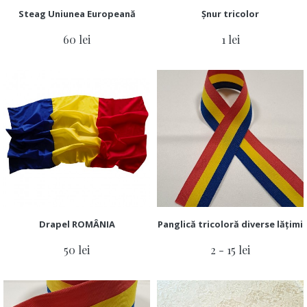
Steag Uniunea Europeană
Șnur tricolor
60 lei
1 lei
Drapel ROMÂNIA
Panglică tricoloră diverse lățimi
50 lei
2 - 15 lei