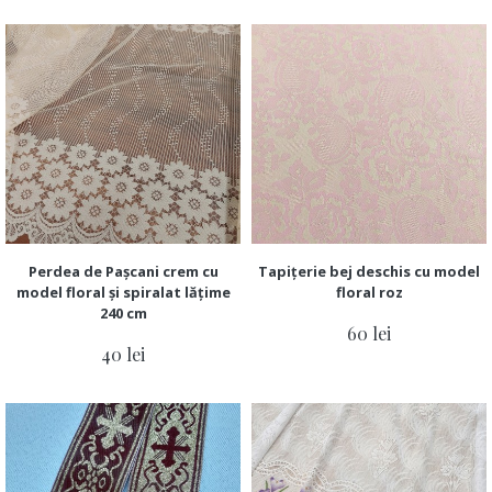
Perdea de Pașcani crem cu
Tapițerie bej deschis cu model
model floral și spiralat lățime
floral roz
240 cm
60 lei
40 lei