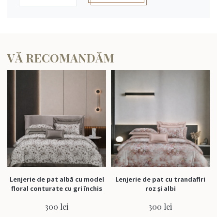
VĂ RECOMANDĂM
Lenjerie de pat albă cu model
Lenjerie de pat cu trandafiri
Len
floral conturate cu gri închis
roz și albi
300 lei
300 lei