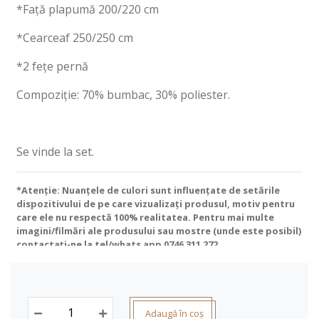
*Față plapumă 200/220 cm
*Cearceaf 250/250 cm
*2 fețe pernă
Compoziție: 70% bumbac, 30% poliester.
Se vinde la set.
*Atenție: Nuanțele de culori sunt influențate de setările
dispozitivului de pe care vizualizați produsul, motiv pentru
care ele nu respectă 100% realitatea. Pentru mai multe
imagini/filmări ale produsului sau mostre (unde este posibil)
contactați-ne la tel/whats app
0746 311 272
.
Adaugă în coș