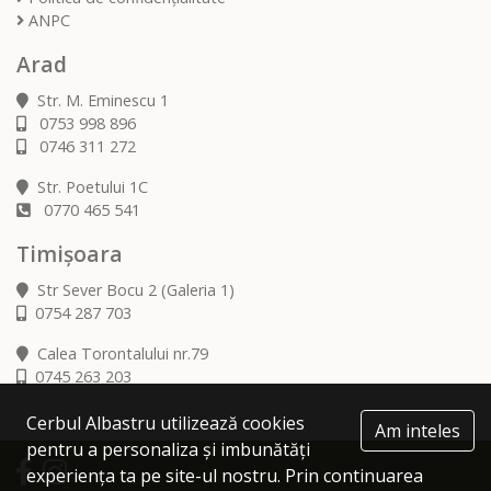
ANPC
Arad
Str. M. Eminescu 1
0753 998 896
0746 311 272
Str. Poetului 1C
0770 465 541
Timișoara
Str Sever Bocu 2 (Galeria 1)
0754 287 703
Calea Torontalului nr.79
0745 263 203
Cerbul Albastru utilizează cookies
Am inteles
pentru a personaliza și imbunătăți
experiența ta pe site-ul nostru. Prin continuarea