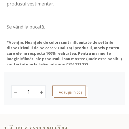
produsul vestimentar.
Se vând la bucată.
*Atenție: Nuanțele de culori sunt influențate de setările
dispozitivului de pe care vizualizați produsul, motiv pentru
care ele nu respectă 100% realitatea. Pentru mai multe
imagini/filmări ale produsului sau mostre (unde este posibil)
contactați-ne la tel/whats app
0746 311 272
.
Adaugă în coș
VĂ RECOMANDĂM