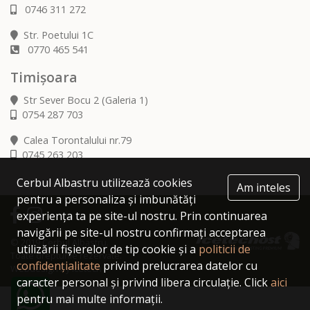
0746 311 272
Str. Poetului 1C
0770 465 541
Timișoara
Str Sever Bocu 2 (Galeria 1)
0754 287 703
Calea Torontalului nr.79
0745 263 203
Cerbul Albastru utilizează cookies
Am inteles
pentru a personaliza și imbunătăți
experiența ta pe site-ul nostru. Prin continuarea
navigării pe site-ul nostru confirmați acceptarea
© 2019 Cerbul Albastru.
utilizării fișierelor de tip cookie și a
politicii de
Toate drepturile rezervate.
confidențialitate
privind prelucrarea datelor cu
Webdesign by Icetech
caracter personal și privind libera circulație. Click
aici
pentru mai multe informații.