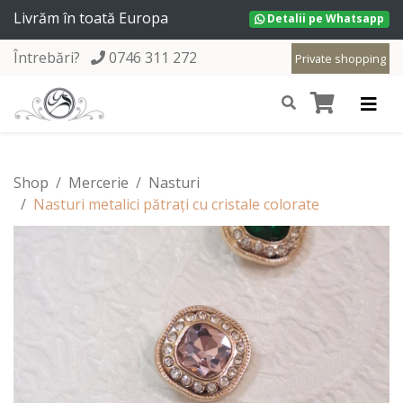
Livrăm în toată Europa
Detalii pe Whatsapp
Întrebări?
0746 311 272
Private shopping
Shop
Mercerie
Nasturi
Nasturi metalici pătrați cu cristale colorate