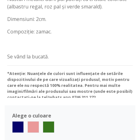
(albastru regal, roz pal și verde smarald).
Dimensiuni: 2cm.
Compoziție: zamac.
Se vând la bucată.
*Atenție: Nuanțele de culori sunt influențate de setările
dispozitivului de pe care vizualizați produsul, motiv pentru
care ele nu respectă 100% realitatea. Pentru mai multe
imagini/filmări ale produsului sau mostre (unde este posibil)
contactați-ne la tel/whats app
0746 311 272
.
Alege o culoare