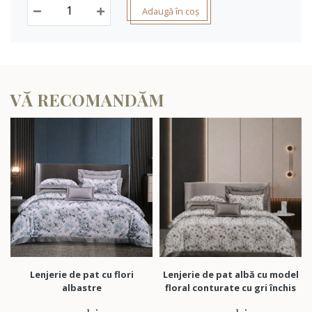
Adaugă în coș
VĂ RECOMANDĂM
Lenjerie de pat cu flori
Lenjerie de pat albă cu model
Len
albastre
floral conturate cu gri închis