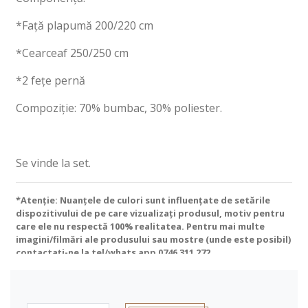
*Față plapumă 200/220 cm
*Cearceaf 250/250 cm
*2 fețe pernă
Compoziție: 70% bumbac, 30% poliester.
Se vinde la set.
*Atenție: Nuanțele de culori sunt influențate de setările
dispozitivului de pe care vizualizați produsul, motiv pentru
care ele nu respectă 100% realitatea. Pentru mai multe
imagini/filmări ale produsului sau mostre (unde este posibil)
contactați-ne la tel/whats app
0746 311 272
.