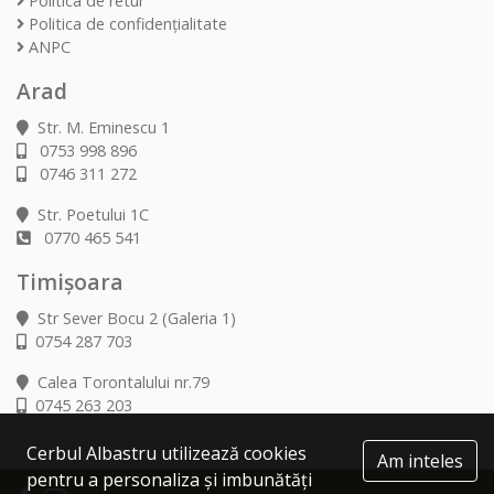
Politica de retur
Politica de confidențialitate
ANPC
Arad
Str. M. Eminescu 1
0753 998 896
0746 311 272
Str. Poetului 1C
0770 465 541
Timișoara
Str Sever Bocu 2 (Galeria 1)
0754 287 703
Calea Torontalului nr.79
0745 263 203
Cerbul Albastru utilizează cookies
Am inteles
pentru a personaliza și imbunătăți